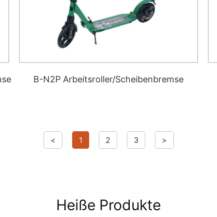
mse
B-N2P Arbeitsroller/Scheibenbremse
<
1
2
3
>
Heiße Produkte