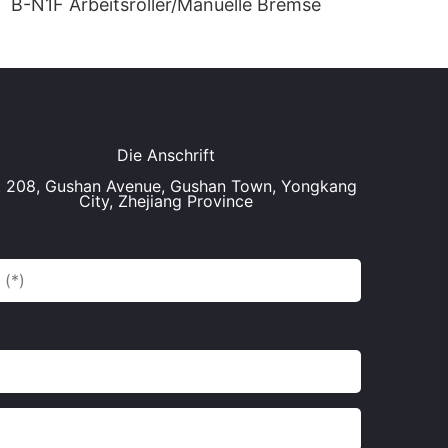
B-N1F Arbeitsroller/Manuelle Bremse
Die Anschrift
. 208, Gushan Avenue, Gushan Town, Yongkang
City, Zhejiang Province