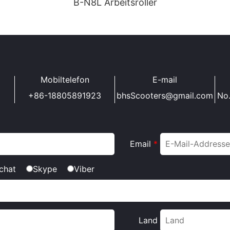
B-N8L Arbeitsroller
Mobiltelefon
E-mail
+86-18805891923
bhsScooters@gmail.com
No
Email
*
chat
Skype
Viber
Land