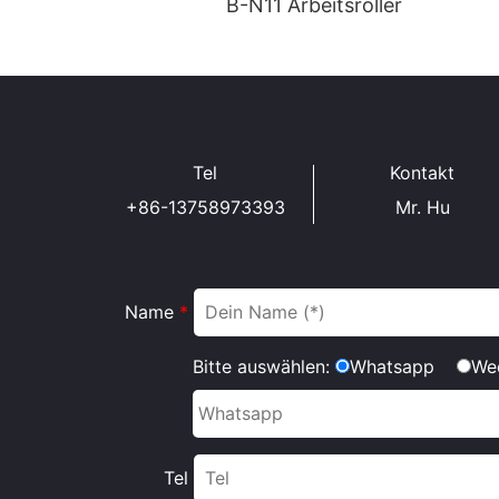
B-N11 Arbeitsroller
Tel
Kontakt
+86-13758973393
Mr. Hu
Name
*
Bitte auswählen:
Whatsapp
We
Tel